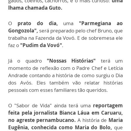
gados, coelhos, cachorros, e o mais curioso:
uma
lhama chamada Guto.
O
prato do dia,
uma
"Parmegiana ao
Gongozola",
será preparado pelo chef Bruno, que
trabalha na Fazenda da Vovó. E de sobremesa ele
faz o
"Pudim da Vovó"
.
Já o quadro
"Nossas Histórias"
terá um
momento de reflexão com o Padre Chef e Letícia
Andrade contando a história de como surgiu o Dia
dos Avós. Eles também vão relatar histórias
pessoais com esses familiares tão queridos.
O "Sabor de Vida" ainda terá uma
reportagem
feita pela jornalista Bianca Láua em Caruaru,
no agreste pernambucano.
A história de
Maria
Eugênia, conhecida como Maria do Bolo,
que