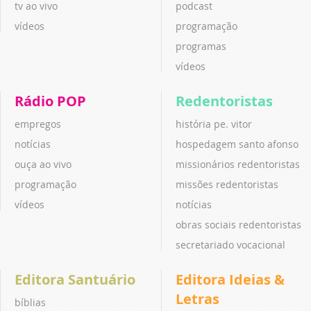
tv ao vivo
podcast
vídeos
programação
programas
vídeos
Rádio POP
Redentoristas
empregos
história pe. vitor
notícias
hospedagem santo afonso
ouça ao vivo
missionários redentoristas
programação
missões redentoristas
vídeos
notícias
obras sociais redentoristas
secretariado vocacional
Editora Santuário
Editora Ideias &
Letras
bíblias