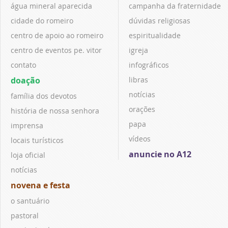
água mineral aparecida
campanha da fraternidade
cidade do romeiro
dúvidas religiosas
centro de apoio ao romeiro
espiritualidade
centro de eventos pe. vitor
igreja
contato
infográficos
doação
libras
notícias
família dos devotos
orações
história de nossa senhora
papa
imprensa
vídeos
locais turísticos
anuncie no A12
loja oficial
notícias
novena e festa
o santuário
pastoral