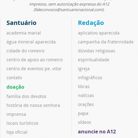
impresso, sem autorização expressa do A12
(faleconosco@santuarionacional.com).
Santuário
Redação
academia marial
aplicativo aparecida
água mineral aparecida
campanha da fraternidade
cidade do romeiro
dúvidas religiosas
centro de apoio ao romeiro
espiritualidade
centro de eventos pe. vitor
igreja
contato
infográficos
doação
libras
notícias
família dos devotos
orações
história de nossa senhora
papa
imprensa
vídeos
locais turísticos
anuncie no A12
loja oficial