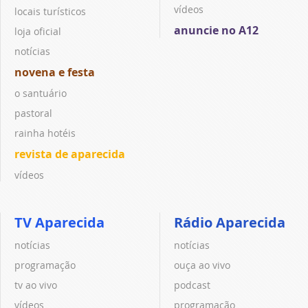
vídeos
locais turísticos
anuncie no A12
loja oficial
notícias
novena e festa
o santuário
pastoral
rainha hotéis
revista de aparecida
vídeos
TV Aparecida
Rádio Aparecida
notícias
notícias
programação
ouça ao vivo
tv ao vivo
podcast
vídeos
programação