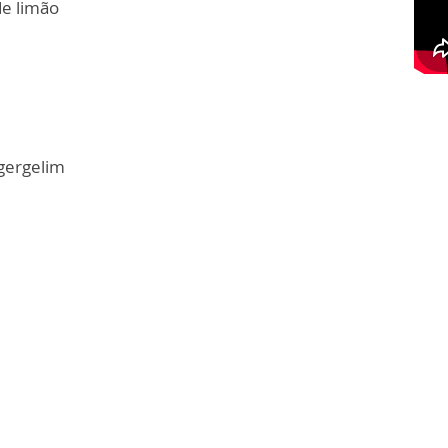
de limão
 gergelim