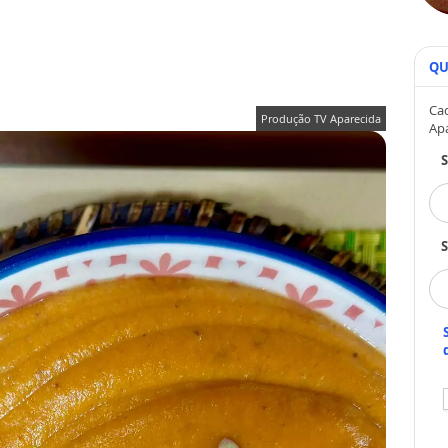
QU
Cad
Produção TV Aparecida
Ap
S