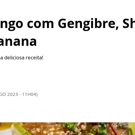
ango com Gengibre, S
banana
 deliciosa receita!
AGO 2023 - 11H04)