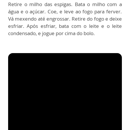
Retire o milho das espigas. Bata o milho com a
água e o açúcar. Coe, e leve ao fogo para ferver.
Vá mexendo até engrossar. Retire do fogo e deixe
esfriar. Após esfriar, bata com o leite e o leite
condensado, e jogue por cima do bolo.