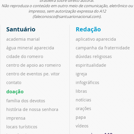
brasileira sobre direito autoral.
Não reproduza o conteúdo em outro meio de comunicação, eletrônico ou
impresso, sem autorização expressa do A12
(faleconosco@santuarionacional.com).
Santuário
Redação
academia marial
aplicativo aparecida
água mineral aparecida
campanha da fraternidade
cidade do romeiro
dúvidas religiosas
centro de apoio ao romeiro
espiritualidade
centro de eventos pe. vitor
igreja
contato
infográficos
doação
libras
notícias
família dos devotos
orações
história de nossa senhora
papa
imprensa
vídeos
locais turísticos