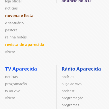
anuncie no A12
loja oficial
notícias
novena e festa
o santuário
pastoral
rainha hotéis
revista de aparecida
vídeos
TV Aparecida
Rádio Aparecida
notícias
notícias
programação
ouça ao vivo
tv ao vivo
podcast
vídeos
programação
programas