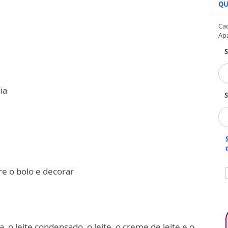
QU
Cad
Ap
ia
S
re o bolo e decorar
 o leite condensado, o leite, o creme de leite e o