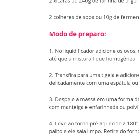
2 xícaras ou 240g de farinha de trigo
2 colheres de sopa ou 10g de ferme
Modo de preparo:
1. No liquidificador adicione os ovos,
até que a mistura fique homogênea
2. Transfira para uma tigela e adicio
delicadamente com uma espátula ou 
3. Despeje a massa em uma forma de
com manteiga e enfarinhada ou polvi
4. Leve ao forno pré-aquecido a 180°
palito e ele saia limpo. Retire do for