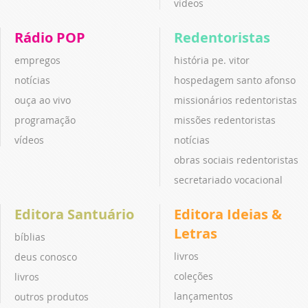
vídeos
Rádio POP
Redentoristas
empregos
história pe. vitor
notícias
hospedagem santo afonso
ouça ao vivo
missionários redentoristas
programação
missões redentoristas
vídeos
notícias
obras sociais redentoristas
secretariado vocacional
Editora Santuário
Editora Ideias &
Letras
bíblias
livros
deus conosco
coleções
livros
lançamentos
outros produtos