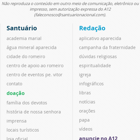
Não reproduza o conteúdo em outro meio de comunicação, eletrônico ou
impresso, sem autorização expressa do A12
(faleconosco@santuarionacional.com).
Santuário
Redação
academia marial
aplicativo aparecida
água mineral aparecida
campanha da fraternidade
cidade do romeiro
dúvidas religiosas
centro de apoio ao romeiro
espiritualidade
centro de eventos pe. vitor
igreja
contato
infográficos
doação
libras
notícias
família dos devotos
orações
história de nossa senhora
papa
imprensa
vídeos
locais turísticos
anuncie no A12
loja oficial