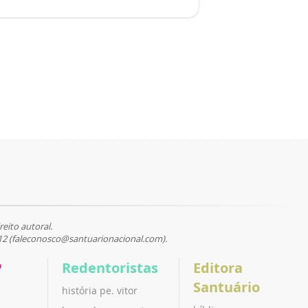
reito autoral.
12 (faleconosco@santuarionacional.com).
P
Redentoristas
Editora
Santuário
história pe. vitor