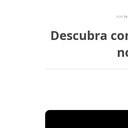
POR
TV
Descubra co
n