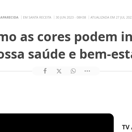
 APARECIDA
EM SANTA RECEITA
30 JUN 2023 - 08H38
ATUALIZADA EM 27 JUL 202
mo as cores podem in
ossa saúde e bem-est
TV