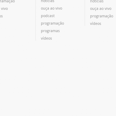
notícias
ramação
notícias
ouça ao vivo
 vivo
ouça ao vivo
podcast
os
programação
programação
vídeos
programas
vídeos