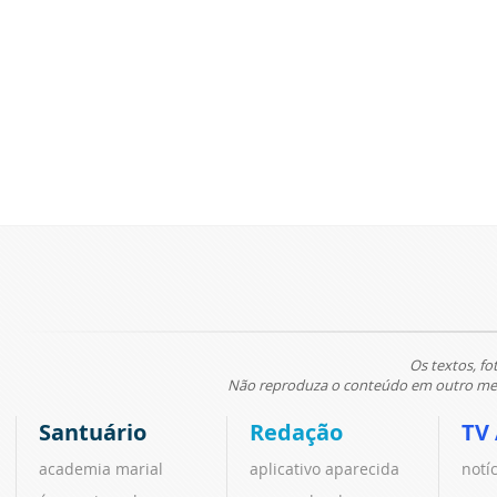
Os textos, fo
Não reproduza o conteúdo em outro meio
Santuário
Redação
TV
academia marial
aplicativo aparecida
notí