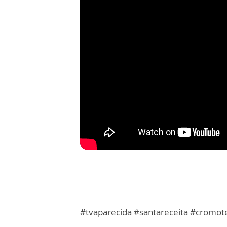
#tvaparecida #santareceita #cromot