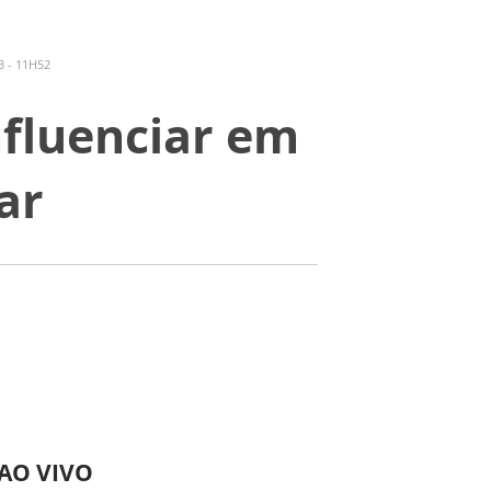
3 - 11H52
fluenciar em
ar
 AO VIVO