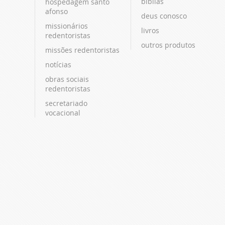
bíblias
hospedagem santo
afonso
deus conosco
missionários
livros
redentoristas
outros produtos
missões redentoristas
notícias
obras sociais
redentoristas
secretariado
vocacional