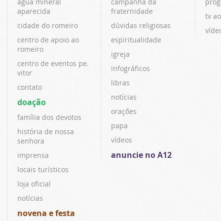
água mineral
campanha da
prog
aparecida
fraternidade
tv ao
cidade do romeiro
dúvidas religiosas
víde
centro de apoio ao
espiritualidade
romeiro
igreja
centro de eventos pe.
infográficos
vitor
libras
contato
notícias
doação
orações
família dos devotos
papa
história de nossa
vídeos
senhora
anuncie no A12
imprensa
locais turísticos
loja oficial
notícias
novena e festa