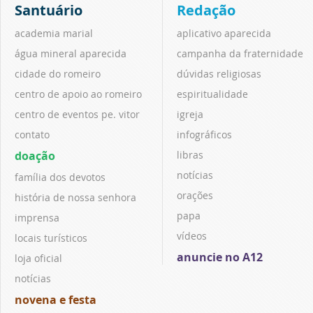
Santuário
Redação
academia marial
aplicativo aparecida
água mineral aparecida
campanha da fraternidade
cidade do romeiro
dúvidas religiosas
centro de apoio ao romeiro
espiritualidade
centro de eventos pe. vitor
igreja
contato
infográficos
doação
libras
notícias
família dos devotos
orações
história de nossa senhora
papa
imprensa
vídeos
locais turísticos
anuncie no A12
loja oficial
notícias
novena e festa