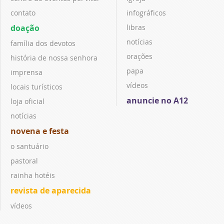
contato
infográficos
doação
libras
notícias
família dos devotos
orações
história de nossa senhora
papa
imprensa
vídeos
locais turísticos
anuncie no A12
loja oficial
notícias
novena e festa
o santuário
pastoral
rainha hotéis
revista de aparecida
vídeos