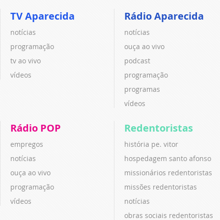
TV Aparecida
Rádio Aparecida
notícias
notícias
programação
ouça ao vivo
tv ao vivo
podcast
vídeos
programação
programas
vídeos
Rádio POP
Redentoristas
empregos
história pe. vitor
notícias
hospedagem santo afonso
ouça ao vivo
missionários redentoristas
programação
missões redentoristas
vídeos
notícias
obras sociais redentoristas