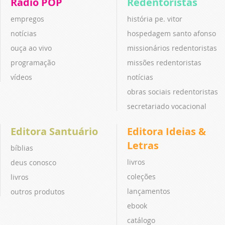
Rádio POP
Redentoristas
empregos
história pe. vitor
notícias
hospedagem santo afonso
ouça ao vivo
missionários redentoristas
programação
missões redentoristas
vídeos
notícias
obras sociais redentoristas
secretariado vocacional
Editora Santuário
Editora Ideias &
Letras
bíblias
livros
deus conosco
coleções
livros
lançamentos
outros produtos
ebook
catálogo