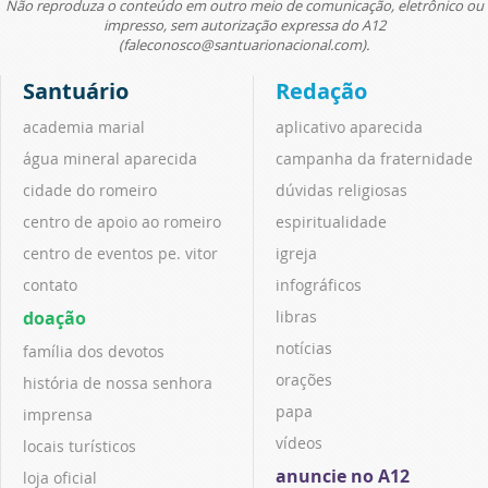
Não reproduza o conteúdo em outro meio de comunicação, eletrônico ou
impresso, sem autorização expressa do A12
(faleconosco@santuarionacional.com).
Santuário
Redação
academia marial
aplicativo aparecida
água mineral aparecida
campanha da fraternidade
cidade do romeiro
dúvidas religiosas
centro de apoio ao romeiro
espiritualidade
centro de eventos pe. vitor
igreja
contato
infográficos
doação
libras
notícias
família dos devotos
orações
história de nossa senhora
papa
imprensa
vídeos
locais turísticos
anuncie no A12
loja oficial