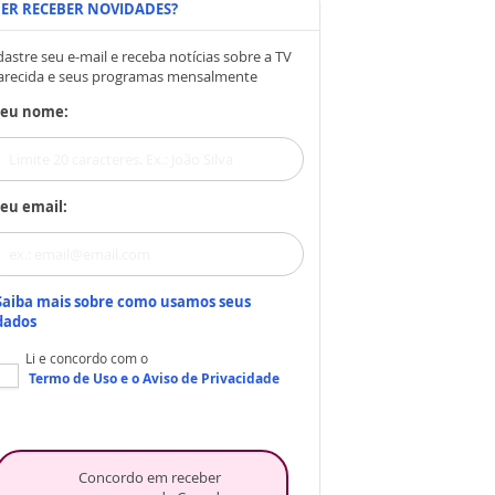
ER RECEBER NOVIDADES?
astre seu e-mail e receba notícias sobre a TV
arecida e seus programas mensalmente
Seu nome:
eu email:
Saiba mais sobre como usamos seus
dados
Li e concordo com o
Termo de Uso
e o
Aviso de Privacidade
Concordo em receber