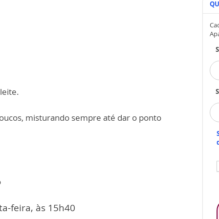
QU
Cad
Ap
eite.
S
poucos, misturando sempre até dar o ponto
o
a-feira, às 15h40