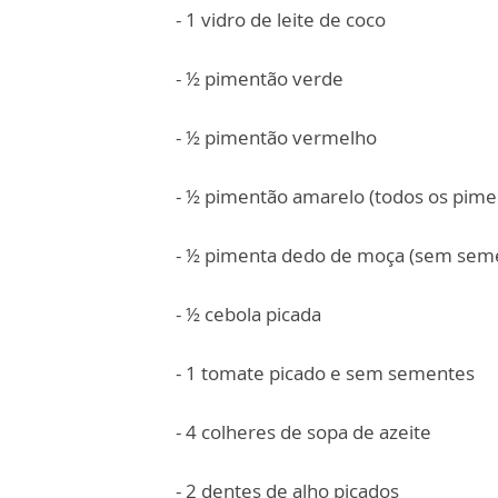
- 1 vidro de leite de coco
- ½ pimentão verde
- ½ pimentão vermelho
- ½ pimentão amarelo (todos os pim
- ½ pimenta dedo de moça (sem seme
- ½ cebola picada
- 1 tomate picado e sem sementes
- 4 colheres de sopa de azeite
- 2 dentes de alho picados