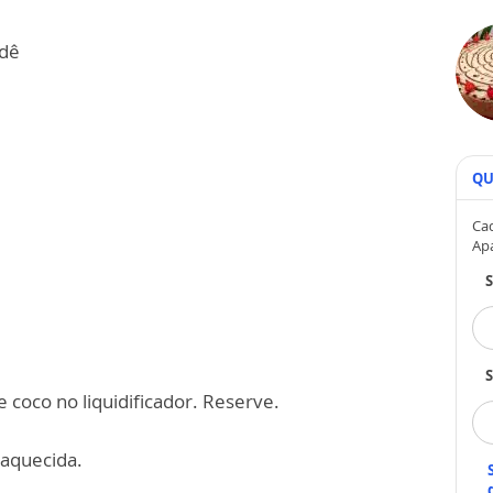
ndê
QU
Cad
Ap
S
 coco no liquidificador. Reserve.
-aquecida.