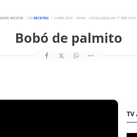
SANTA RECEITA
EM
RECEITAS
15 ABR 2019 - 16H34
ATUALIZADA EM 17 ABR 2019 
Bobó de palmito
TV