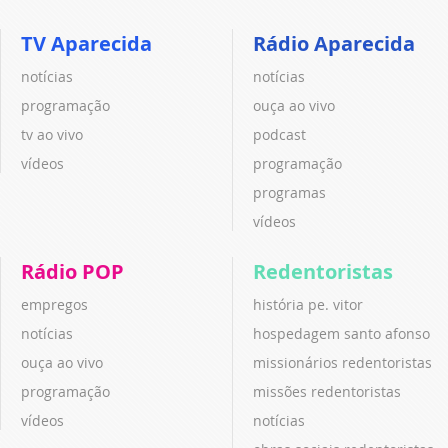
TV Aparecida
Rádio Aparecida
notícias
notícias
programação
ouça ao vivo
tv ao vivo
podcast
vídeos
programação
programas
vídeos
Rádio POP
Redentoristas
empregos
história pe. vitor
notícias
hospedagem santo afonso
ouça ao vivo
missionários redentoristas
programação
missões redentoristas
vídeos
notícias