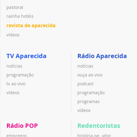
pastoral
rainha hotéis
revista de aparecida
vídeos
TV Aparecida
Rádio Aparecida
notícias
notícias
programação
ouça ao vivo
tv ao vivo
podcast
vídeos
programação
programas
vídeos
Rádio POP
Redentoristas
empregos
história pe. vitor