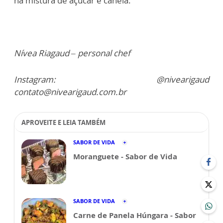
na mistura de açúcar e canela.
Nívea Riagaud – personal chef
Instagram: @nivearigaud
contato@nivearigaud.com.br
APROVEITE E LEIA TAMBÉM
SABOR DE VIDA
Moranguete - Sabor de Vida
SABOR DE VIDA
Carne de Panela Húngara - Sabor