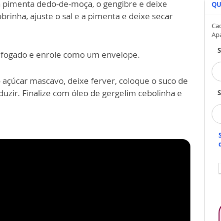
, a pimenta dedo-de-moça, o gengibre e deixe
QU
rinha, ajuste o sal e a pimenta e deixe secar
Cad
Ap
 refogado e enrole como um envelope.
o açúcar mascavo, deixe ferver, coloque o suco de
eduzir. Finalize com óleo de gergelim cebolinha e
S