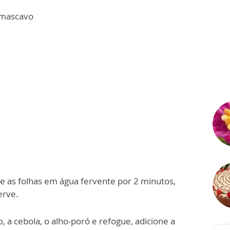
 mascavo
ave as folhas em água fervente por 2 minutos,
erve.
, a cebola, o alho-poró e refogue, adicione a