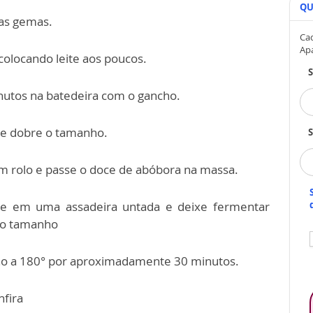
QU
 as gemas.
Cad
Ap
colocando leite aos poucos.
nutos na batedeira com o gancho.
ue dobre o tamanho.
S
m rolo e passe o doce de abóbora na massa.
ue em uma assadeira untada e deixe fermentar
 o tamanho
orno a 180° por aproximadamente 30 minutos.
nfira