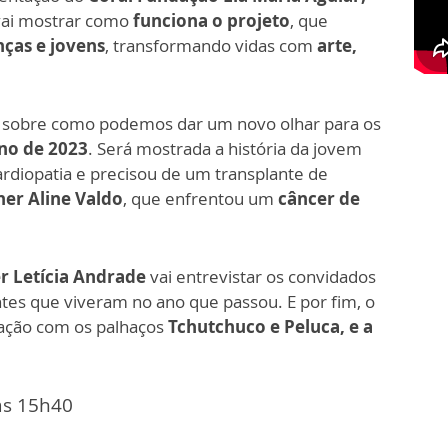
vai mostrar como
funciona o projeto
, que
nças e jovens
, transformando vidas com
arte,
r sobre como podemos dar um novo olhar para os
ano de 2023
. Será mostrada a história da jovem
diopatia e precisou de um transplante de
ner Aline Valdo
, que enfrentou um
câncer de
r Letícia Andrade
vai entrevistar os convidados
ntes que viveram no ano que passou. E por fim, o
ação com os palhaços
Tchutchuco e Peluca, e a
 às 15h40