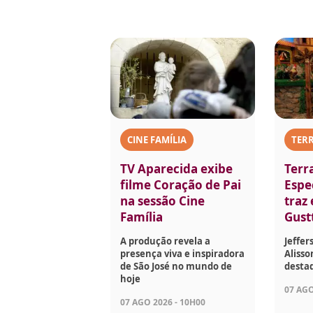
CINE FAMÍLIA
TERR
TV Aparecida exibe
Terr
filme Coração de Pai
Espec
na sessão Cine
traz
Família
Gust
A produção revela a
Jeffer
presença viva e inspiradora
Aliss
de São José no mundo de
desta
hoje
07 AGO
07 AGO 2026 - 10H00