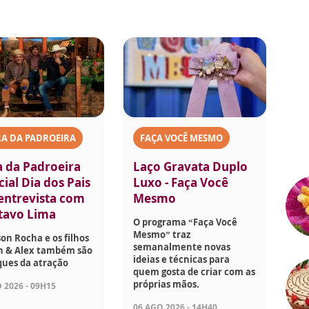
A DA PADROEIRA
FAÇA VOCÊ MESMO
a da Padroeira
Laço Gravata Duplo
ial Dia dos Pais
Luxo - Faça Você
 entrevista com
Mesmo
tavo Lima
O programa “Faça Você
Mesmo” traz
son Rocha e os filhos
semanalmente novas
on & Alex também são
ideias e técnicas para
ques da atração
quem gosta de criar com as
próprias mãos.
 2026 - 09H15
06 AGO 2026 - 14H40