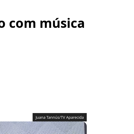
vo com música
Juana Tannús/TV Aparecida