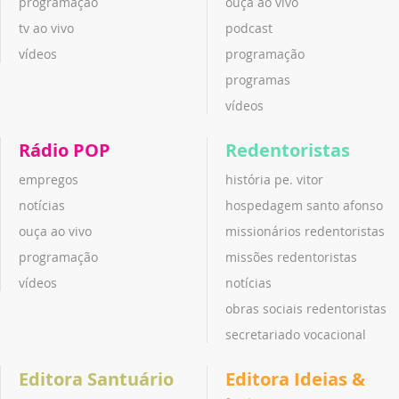
programação
ouça ao vivo
tv ao vivo
podcast
vídeos
programação
programas
vídeos
Rádio POP
Redentoristas
empregos
história pe. vitor
notícias
hospedagem santo afonso
ouça ao vivo
missionários redentoristas
programação
missões redentoristas
vídeos
notícias
obras sociais redentoristas
secretariado vocacional
Editora Santuário
Editora Ideias &