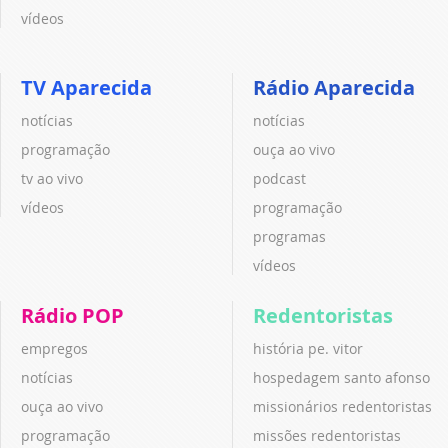
vídeos
TV Aparecida
Rádio Aparecida
notícias
notícias
programação
ouça ao vivo
tv ao vivo
podcast
vídeos
programação
programas
vídeos
Rádio POP
Redentoristas
empregos
história pe. vitor
notícias
hospedagem santo afonso
ouça ao vivo
missionários redentoristas
programação
missões redentoristas