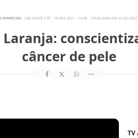
V APARECIDA
EM SAÚDE E FÉ
09 DEZ 2022 - 11H38
ATUALIZADA EM 20 DEZ 2022 
Laranja: conscientiz
câncer de pele
TV