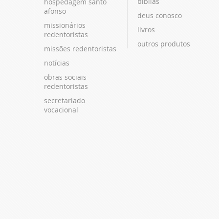
bíblias
hospedagem santo
afonso
deus conosco
missionários
livros
redentoristas
outros produtos
missões redentoristas
notícias
obras sociais
redentoristas
secretariado
vocacional