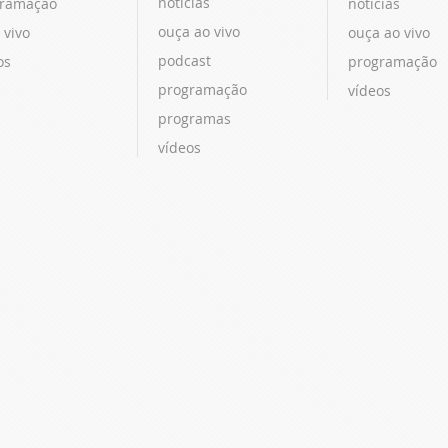
notícias
ramação
notícias
ouça ao vivo
 vivo
ouça ao vivo
podcast
os
programação
programação
vídeos
programas
vídeos