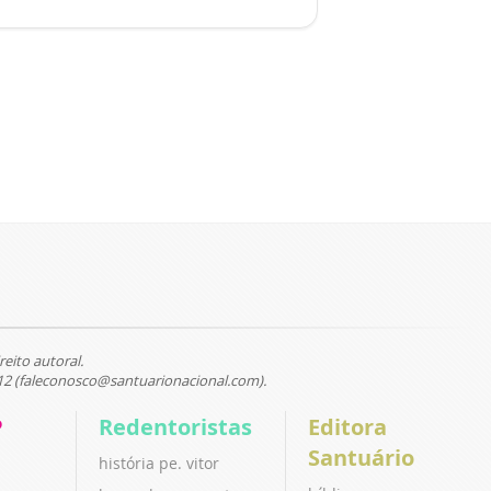
reito autoral.
12 (faleconosco@santuarionacional.com).
P
Redentoristas
Editora
Santuário
história pe. vitor