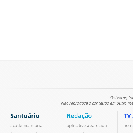
Os textos, fo
Não reproduza o conteúdo em outro meio
Santuário
Redação
TV
academia marial
aplicativo aparecida
notí