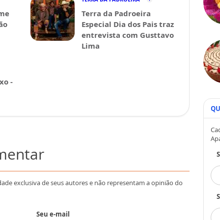
lme
Terra da Padroeira
ão
Especial Dia dos Pais traz
entrevista com Gusttavo
Lima
xo -
QU
Cad
Ap
omentar
dade exclusiva de seus autores e não representam a opinião do
S
Seu e-mail