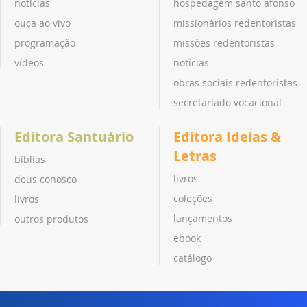
notícias
hospedagem santo afonso
ouça ao vivo
missionários redentoristas
programação
missões redentoristas
vídeos
notícias
obras sociais redentoristas
secretariado vocacional
Editora Santuário
Editora Ideias &
Letras
bíblias
livros
deus conosco
coleções
livros
lançamentos
outros produtos
ebook
catálogo