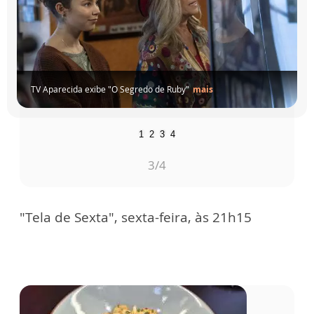
TV Aparecida exibe "O Segredo de Ruby"
mais
1
2
3
4
3
/4
"Tela de Sexta", sexta-feira, às 21h15