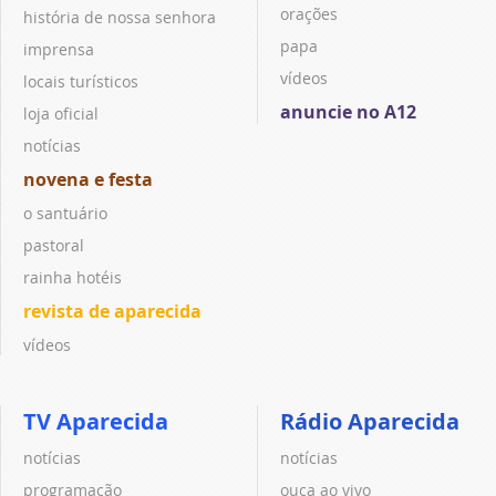
orações
história de nossa senhora
papa
imprensa
vídeos
locais turísticos
anuncie no A12
loja oficial
notícias
novena e festa
o santuário
pastoral
rainha hotéis
revista de aparecida
vídeos
TV Aparecida
Rádio Aparecida
notícias
notícias
programação
ouça ao vivo