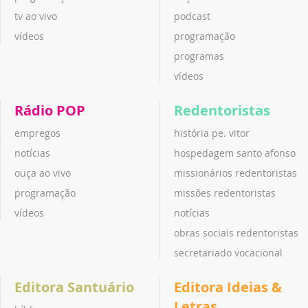
tv ao vivo
podcast
vídeos
programação
programas
vídeos
Rádio POP
Redentoristas
empregos
história pe. vitor
notícias
hospedagem santo afonso
ouça ao vivo
missionários redentoristas
programação
missões redentoristas
vídeos
notícias
obras sociais redentoristas
secretariado vocacional
Editora Santuário
Editora Ideias &
Letras