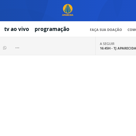
tv ao vivo
programação
FAÇA SUA DOAÇÃO
COMO
A SEGUIR
16:45H -
TJ APARECID