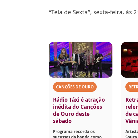
“Tela de Sexta”, sexta-feira, às 
CANÇÕES DE OURO
RET
Rádio Táxi é atração
Retr
inédita do Canções
rele
de Ouro deste
de ca
sábado
Vâni
Programa recorda os
Artist
sucessos da banda como
Souza 