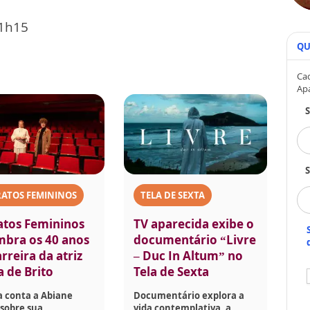
21h15
QU
Cad
Ap
S
RATOS FEMININOS
TELA DE SEXTA
atos Femininos
TV aparecida exibe o
mbra os 40 anos
documentário “Livre
rreira da atriz
– Duc In Altum” no
a de Brito
Tela de Sexta
a conta a Abiane
Documentário explora a
sobre sua
vida contemplativa, a