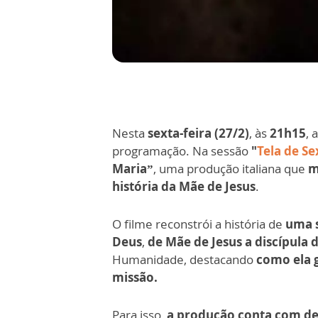
Nesta
sexta-feira (27/2)
, às
21h15
, 
programação. Na sessão
"
Tela de Se
Maria”
, uma produção italiana que
m
história da Mãe de Jesus
.
O filme
reconstrói a história de
uma s
Deus
,
de Mãe de Jesus a discípula 
Humanidade, destacando
como ela 
missão.
Para isso,
a produção conta com de