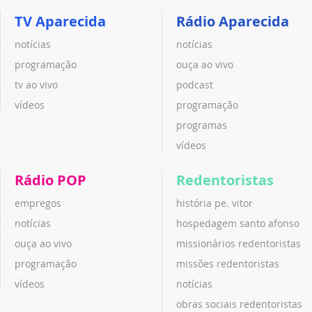
TV Aparecida
Rádio Aparecida
notícias
notícias
programação
ouça ao vivo
tv ao vivo
podcast
vídeos
programação
programas
vídeos
Rádio POP
Redentoristas
empregos
história pe. vitor
notícias
hospedagem santo afonso
ouça ao vivo
missionários redentoristas
programação
missões redentoristas
vídeos
notícias
obras sociais redentoristas