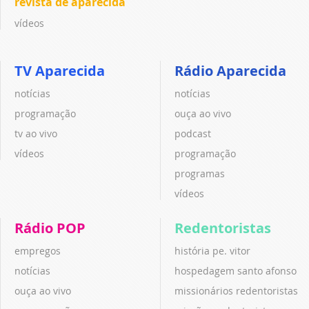
revista de aparecida
vídeos
TV Aparecida
Rádio Aparecida
notícias
notícias
programação
ouça ao vivo
tv ao vivo
podcast
vídeos
programação
programas
vídeos
Rádio POP
Redentoristas
empregos
história pe. vitor
notícias
hospedagem santo afonso
ouça ao vivo
missionários redentoristas