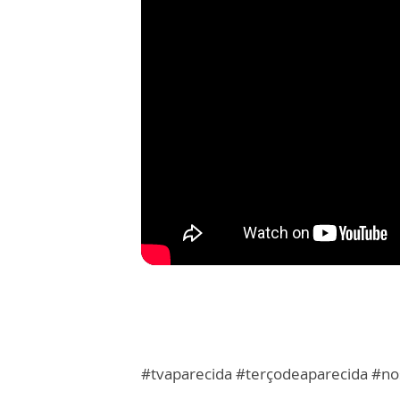
#tvaparecida #terçodeaparecida #n