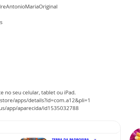
reAntonioMariaOriginal
s
 no seu celular, tablet ou iPad.
/store/apps/details?id=com.a12&pli=1
m/us/app/aparecida/id1535032788
TERRA DA PADROEIRA