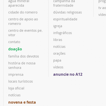
água mineral
campanha da
prog
aparecida
fraternidade
tv ao
cidade do romeiro
dúvidas religiosas
víde
centro de apoio ao
espiritualidade
romeiro
igreja
centro de eventos pe.
infográficos
vitor
libras
contato
notícias
doação
orações
família dos devotos
papa
história de nossa
vídeos
senhora
anuncie no A12
imprensa
locais turísticos
loja oficial
notícias
novena e festa