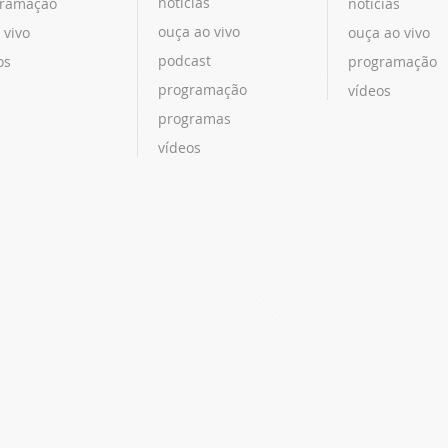
notícias
ramação
notícias
ouça ao vivo
 vivo
ouça ao vivo
podcast
os
programação
programação
vídeos
programas
vídeos