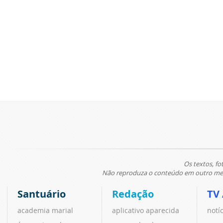
Os textos, fo
Não reproduza o conteúdo em outro meio
Santuário
Redação
TV
academia marial
aplicativo aparecida
notí