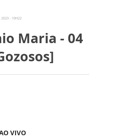
2023 - 10H22
io Maria - 04
Gozosos]
 AO VIVO