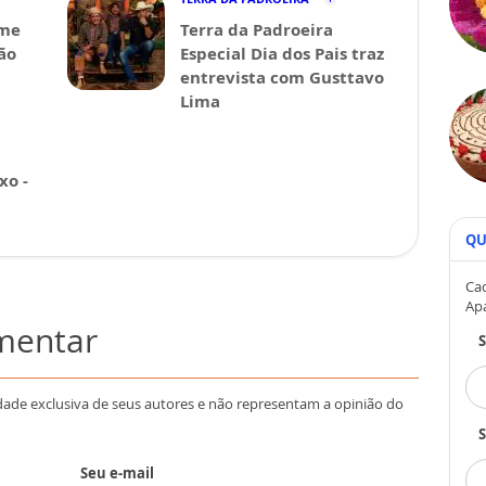
lme
Terra da Padroeira
ão
Especial Dia dos Pais traz
entrevista com Gusttavo
Lima
xo -
QU
Cad
Ap
omentar
dade exclusiva de seus autores e não representam a opinião do
S
Seu e-mail