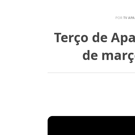
POR
TV APA
Terço de Apa
de març