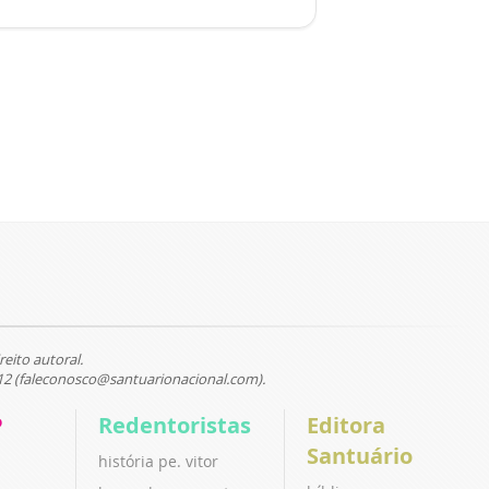
reito autoral.
12 (faleconosco@santuarionacional.com).
P
Redentoristas
Editora
Santuário
história pe. vitor