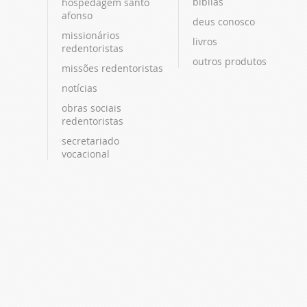
bíblias
hospedagem santo
afonso
deus conosco
missionários
livros
redentoristas
outros produtos
missões redentoristas
notícias
obras sociais
redentoristas
secretariado
vocacional