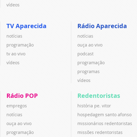
vídeos
TV Aparecida
Rádio Aparecida
notícias
notícias
programação
ouça ao vivo
tv ao vivo
podcast
vídeos
programação
programas
vídeos
Rádio POP
Redentoristas
empregos
história pe. vitor
notícias
hospedagem santo afonso
ouça ao vivo
missionários redentoristas
programação
missões redentoristas