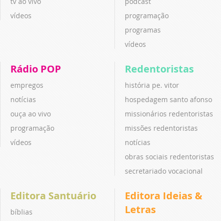
tv ao vivo
podcast
vídeos
programação
programas
vídeos
Rádio POP
Redentoristas
empregos
história pe. vitor
notícias
hospedagem santo afonso
ouça ao vivo
missionários redentoristas
programação
missões redentoristas
vídeos
notícias
obras sociais redentoristas
secretariado vocacional
Editora Santuário
Editora Ideias &
Letras
bíblias