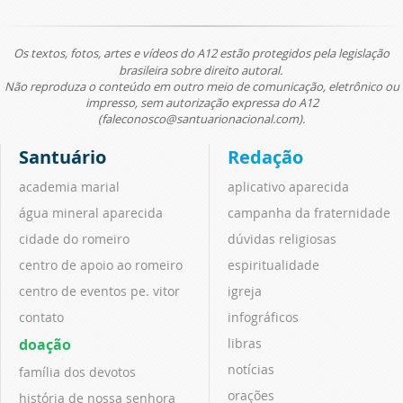
Os textos, fotos, artes e vídeos do A12 estão protegidos pela legislação
brasileira sobre direito autoral.
Não reproduza o conteúdo em outro meio de comunicação, eletrônico ou
impresso, sem autorização expressa do A12
(faleconosco@santuarionacional.com).
Santuário
Redação
academia marial
aplicativo aparecida
água mineral aparecida
campanha da fraternidade
cidade do romeiro
dúvidas religiosas
centro de apoio ao romeiro
espiritualidade
centro de eventos pe. vitor
igreja
contato
infográficos
doação
libras
notícias
família dos devotos
orações
história de nossa senhora