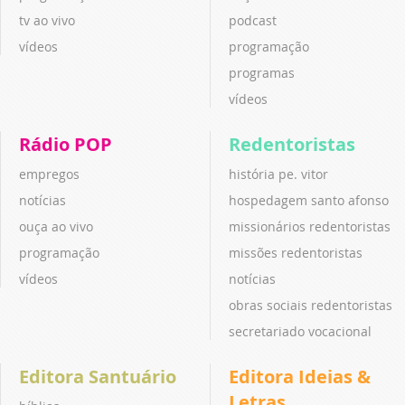
tv ao vivo
podcast
vídeos
programação
programas
vídeos
Rádio POP
Redentoristas
empregos
história pe. vitor
notícias
hospedagem santo afonso
ouça ao vivo
missionários redentoristas
programação
missões redentoristas
vídeos
notícias
obras sociais redentoristas
secretariado vocacional
Editora Santuário
Editora Ideias &
Letras