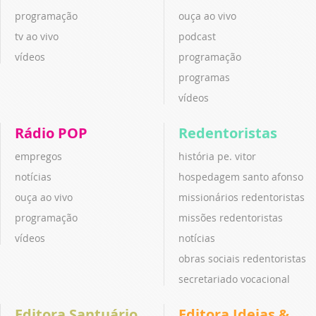
programação
ouça ao vivo
tv ao vivo
podcast
vídeos
programação
programas
vídeos
Rádio POP
Redentoristas
empregos
história pe. vitor
notícias
hospedagem santo afonso
ouça ao vivo
missionários redentoristas
programação
missões redentoristas
vídeos
notícias
obras sociais redentoristas
secretariado vocacional
Editora Santuário
Editora Ideias &