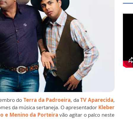
zembro do
Terra da Padroeira
, da
TV Aparecida
,
omes da música sertaneja. O apresentador
Kleber
do e Menino da Porteira
vão agitar o palco neste