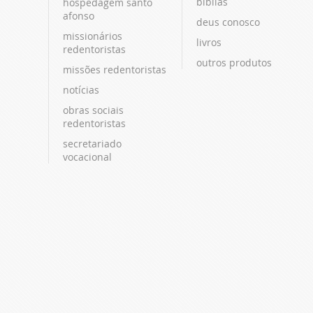
bíblias
hospedagem santo
afonso
deus conosco
missionários
livros
redentoristas
outros produtos
missões redentoristas
notícias
obras sociais
redentoristas
secretariado
vocacional