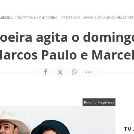
ARECIDA
EM TERRA DA PADROEIRA
07 DEZ 2018 - 09H20
ATUALIZADA EM 07 DEZ 
roeira agita o doming
arcos Paulo e Marce
Rodolfo Magalhães
TV