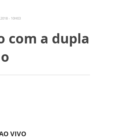
2018 - 10H03
o com a dupla
lo
 AO VIVO