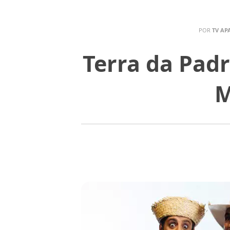
POR
TV AP
Terra da Pad
M