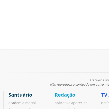
Os textos, fo
Não reproduza o conteúdo em outro meio
Santuário
Redação
TV
academia marial
aplicativo aparecida
notí