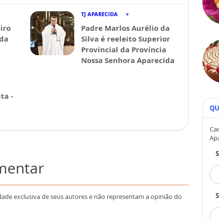
TJ APARECIDA
iro
Padre Marlos Aurélio da
ida
Silva é reeleito Superior
Provincial da Província
Nossa Senhora Aparecida
ta -
QU
Cad
Ap
omentar
S
dade exclusiva de seus autores e não representam a opinião do