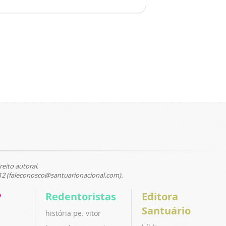
reito autoral.
12 (faleconosco@santuarionacional.com).
P
Redentoristas
Editora
Santuário
história pe. vitor