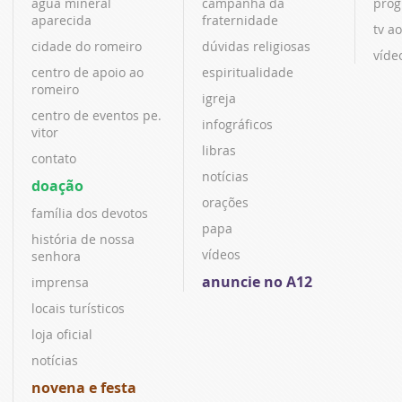
água mineral
campanha da
prog
aparecida
fraternidade
tv ao
cidade do romeiro
dúvidas religiosas
víde
centro de apoio ao
espiritualidade
romeiro
igreja
centro de eventos pe.
infográficos
vitor
libras
contato
notícias
doação
orações
família dos devotos
papa
história de nossa
vídeos
senhora
anuncie no A12
imprensa
locais turísticos
loja oficial
notícias
novena e festa