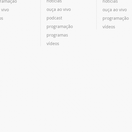
notícias
ramação
notícias
ouça ao vivo
 vivo
ouça ao vivo
podcast
os
programação
programação
vídeos
programas
vídeos