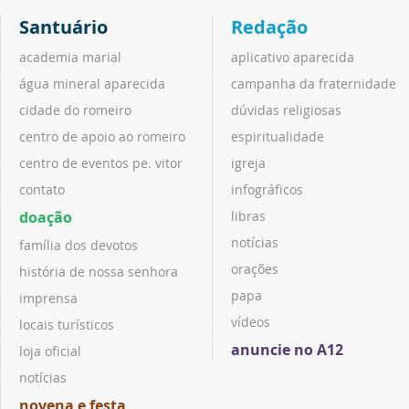
Santuário
Redação
academia marial
aplicativo aparecida
água mineral aparecida
campanha da fraternidade
cidade do romeiro
dúvidas religiosas
centro de apoio ao romeiro
espiritualidade
centro de eventos pe. vitor
igreja
contato
infográficos
doação
libras
notícias
família dos devotos
orações
história de nossa senhora
papa
imprensa
vídeos
locais turísticos
anuncie no A12
loja oficial
notícias
novena e festa