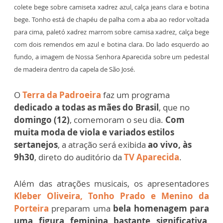
colete bege sobre camiseta xadrez azul, calça jeans clara e botina
bege. Tonho está de chapéu de palha com a aba ao redor voltada
para cima, paletó xadrez marrom sobre camisa xadrez, calça bege
com dois remendos em azul e botina clara. Do lado esquerdo ao
fundo, a imagem de Nossa Senhora Aparecida sobre um pedestal
de madeira dentro da capela de São José.
O
Terra da Padroeira
faz um programa
dedicado a todas as mães do Brasil
, que no
domingo (12)
, comemoram o seu dia.
Com
muita moda de viola e variados estilos
sertanejos
, a atração será exibida
ao vivo, às
9h30
, direto do auditório da
TV Aparecida
.
Além das atrações musicais, os apresentadores
Kleber Oliveira, Tonho Prado e Menino da
Porteira
preparam uma
bela homenagem
para
uma figura feminina bastante significativa
,