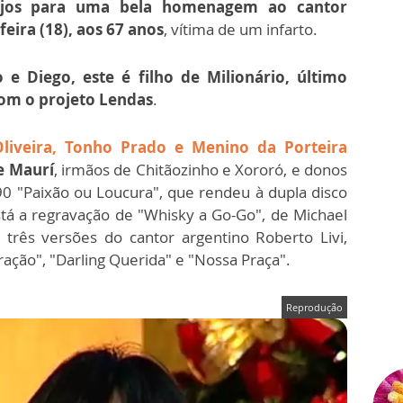
nejos para uma bela homenagem ao cantor
feira (18), aos 67 anos
, vítima de um infarto.
 e Diego, este é filho de Milionário, último
com o projeto Lendas
.
Oliveira, Tonho Prado e Menino da Porteira
e Maurí
, irmãos de Chitãozinho e Xororó, e donos
0 "Paixão ou Loucura", que rendeu à dupla disco
tá a regravação de "Whisky a Go-Go", de Michael
 três versões do cantor argentino Roberto Livi,
ração", "Darling Querida" e "Nossa Praça".
Reprodução