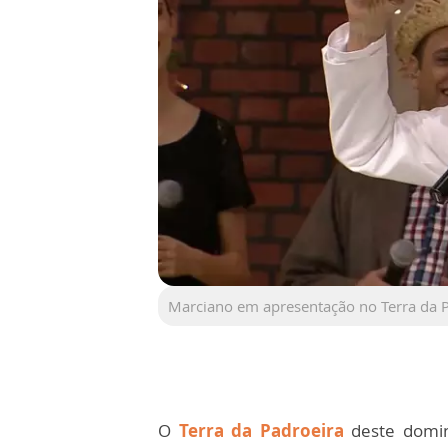
Marciano em apresentação no Terra da 
O
Terra da Padroeira
deste domin