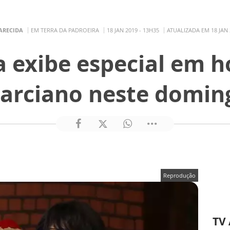
ARECIDA
EM TERRA DA PADROEIRA
18 JAN 2019 - 13H35
ATUALIZADA EM 18 JAN 
a exibe especial em
arciano neste domin
Reprodução
TV