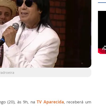
Padroeira
go (20), às 9h, na
TV Aparecida
, receberá um