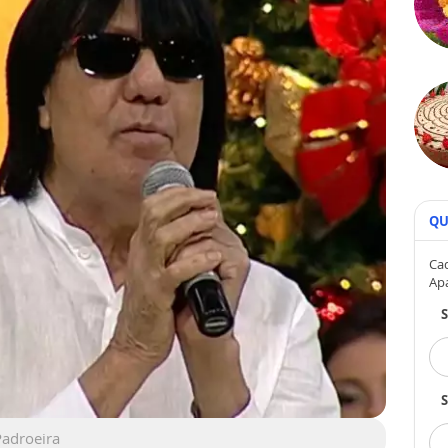
QU
Cad
Ap
S
Padroeira