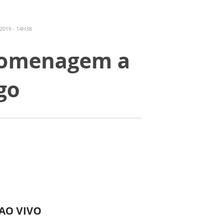
2019 - 14H38
 homenagem a
go
 AO VIVO