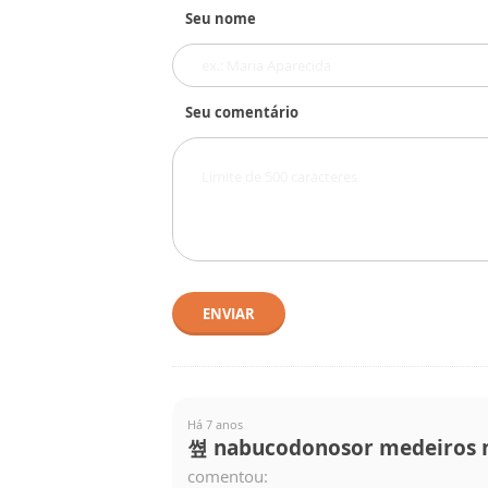
Seu nome
Seu comentário
ENVIAR
Há 7 anos
쎺 nabucodonosor medeiros n
comentou: