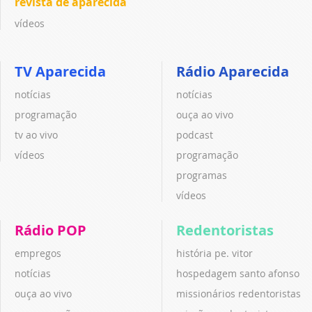
revista de aparecida
vídeos
TV Aparecida
Rádio Aparecida
notícias
notícias
programação
ouça ao vivo
tv ao vivo
podcast
vídeos
programação
programas
vídeos
Rádio POP
Redentoristas
empregos
história pe. vitor
notícias
hospedagem santo afonso
ouça ao vivo
missionários redentoristas