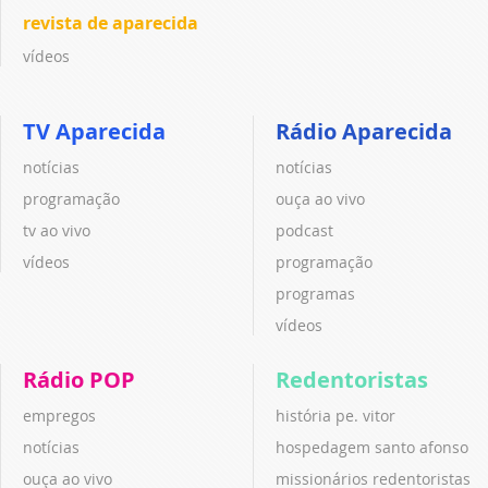
revista de aparecida
vídeos
TV Aparecida
Rádio Aparecida
notícias
notícias
programação
ouça ao vivo
tv ao vivo
podcast
vídeos
programação
programas
vídeos
Rádio POP
Redentoristas
empregos
história pe. vitor
notícias
hospedagem santo afonso
ouça ao vivo
missionários redentoristas