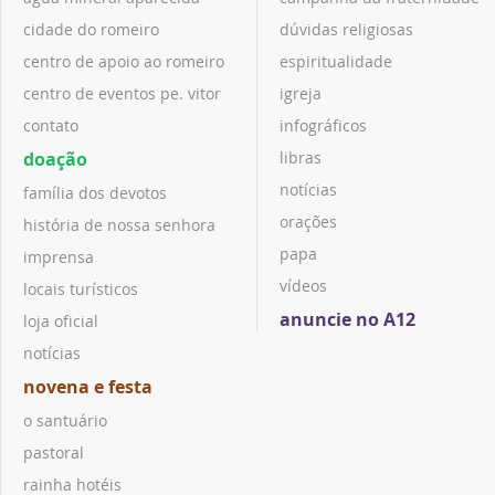
cidade do romeiro
dúvidas religiosas
centro de apoio ao romeiro
espiritualidade
centro de eventos pe. vitor
igreja
contato
infográficos
doação
libras
notícias
família dos devotos
orações
história de nossa senhora
papa
imprensa
vídeos
locais turísticos
anuncie no A12
loja oficial
notícias
novena e festa
o santuário
pastoral
rainha hotéis