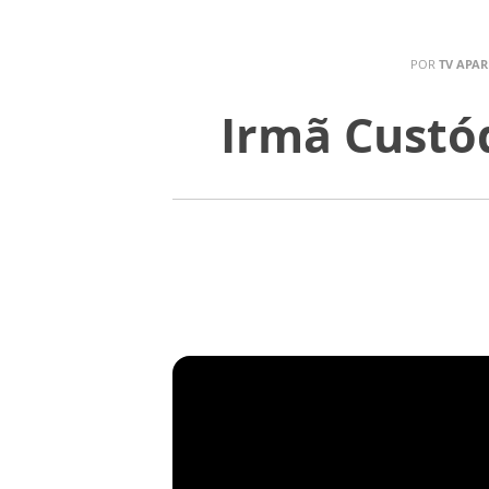
POR
TV APAR
Irmã Custó