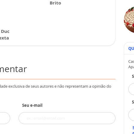
Brito
 Duc
exta
QU
Cad
omentar
Ap
dade exclusiva de seus autores e não representam a opinião do
S
Seu e-mail