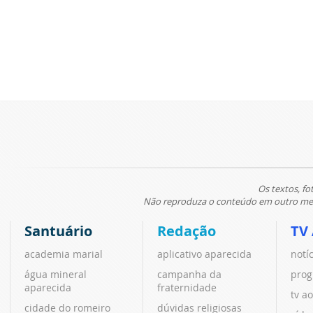
Os textos, fo
Não reproduza o conteúdo em outro meio
Santuário
Redação
TV
academia marial
aplicativo aparecida
notí
água mineral
campanha da
prog
aparecida
fraternidade
tv ao
cidade do romeiro
dúvidas religiosas