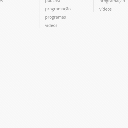
podcast
os
programação
programação
vídeos
programas
vídeos