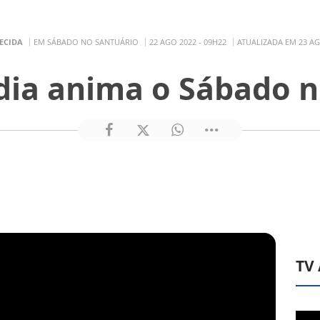
ECIDA
EM SÁBADO NO SANTUÁRIO
22 AGO 2022 - 09H22
ATUALIZADA EM 23 AG
dia anima o Sábado n
TV