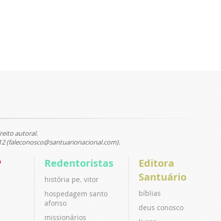
reito autoral.
12 (faleconosco@santuarionacional.com).
P
Redentoristas
Editora
Santuário
história pe. vitor
bíblias
hospedagem santo
afonso
deus conosco
missionários