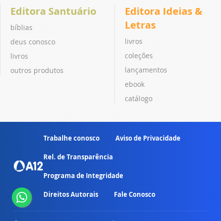
Editora Santuário
Editora Ideias &
Letras
bíblias
livros
deus conosco
coleções
livros
lançamentos
outros produtos
ebook
catálogo
Trabalhe conosco
Aviso de Privacidade
Rel. de Transparência
Programa de Integridade
Direitos Autorais
Fale Conosco