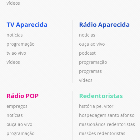
vídeos
TV Aparecida
Rádio Aparecida
notícias
notícias
programação
ouça ao vivo
tv ao vivo
podcast
vídeos
programação
programas
vídeos
Rádio POP
Redentoristas
empregos
história pe. vitor
notícias
hospedagem santo afonso
ouça ao vivo
missionários redentoristas
programação
missões redentoristas