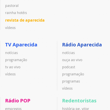
pastoral
rainha hotéis
revista de aparecida
vídeos
TV Aparecida
Rádio Aparecida
notícias
notícias
programação
ouça ao vivo
tv ao vivo
podcast
vídeos
programação
programas
vídeos
Rádio POP
Redentoristas
empregos
história pe. vitor