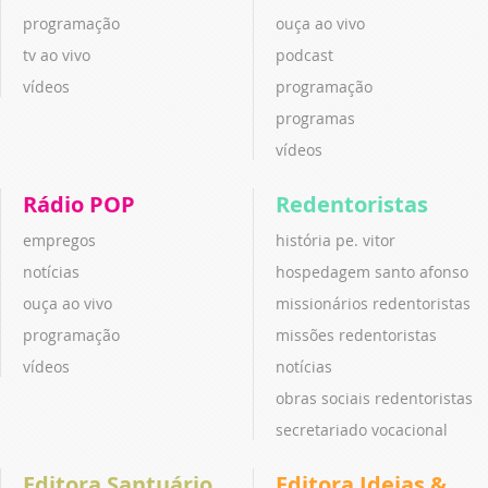
programação
ouça ao vivo
tv ao vivo
podcast
vídeos
programação
programas
vídeos
Rádio POP
Redentoristas
empregos
história pe. vitor
notícias
hospedagem santo afonso
ouça ao vivo
missionários redentoristas
programação
missões redentoristas
vídeos
notícias
obras sociais redentoristas
secretariado vocacional
Editora Santuário
Editora Ideias &