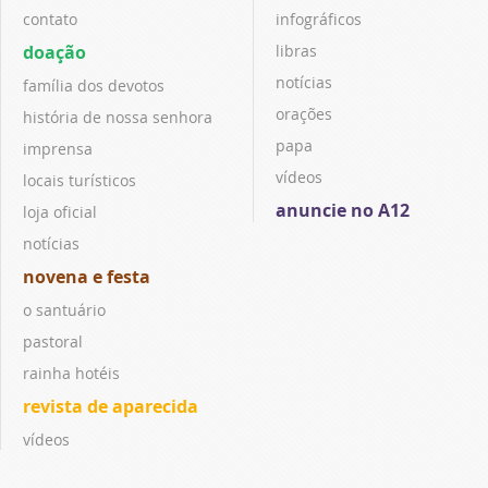
contato
infográficos
doação
libras
notícias
família dos devotos
orações
história de nossa senhora
papa
imprensa
vídeos
locais turísticos
anuncie no A12
loja oficial
notícias
novena e festa
o santuário
pastoral
rainha hotéis
revista de aparecida
vídeos