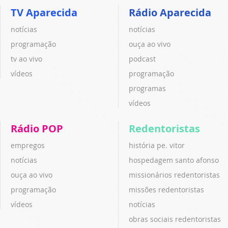
TV Aparecida
Rádio Aparecida
notícias
notícias
programação
ouça ao vivo
tv ao vivo
podcast
vídeos
programação
programas
vídeos
Rádio POP
Redentoristas
empregos
história pe. vitor
notícias
hospedagem santo afonso
ouça ao vivo
missionários redentoristas
programação
missões redentoristas
vídeos
notícias
obras sociais redentoristas