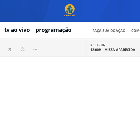
tv ao vivo
programação
FAÇA SUA DOAÇÃO
COMO
A SEGUIR
12:00H -
MISSA APARECIDA -..