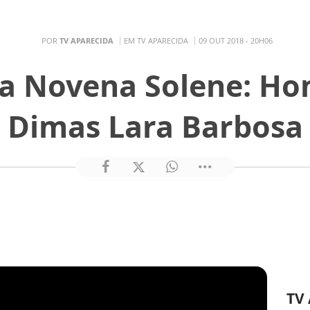
POR
TV APARECIDA
EM TV APARECIDA
09 OUT 2018 - 20H06
da Novena Solene: Ho
Dimas Lara Barbosa
TV