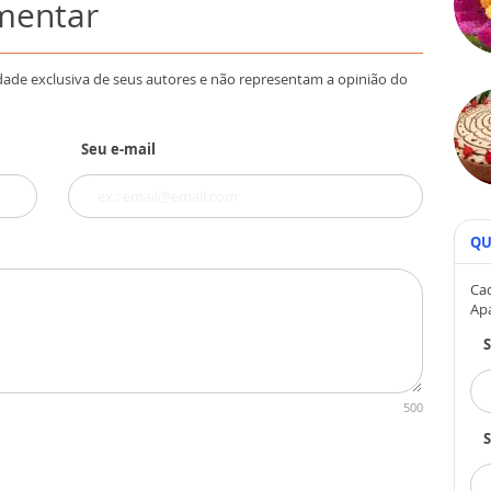
omentar
dade exclusiva de seus autores e não representam a opinião do
Seu e-mail
QU
Cad
Ap
500
S