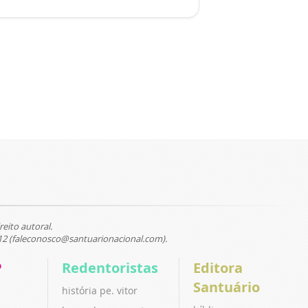
reito autoral.
12 (faleconosco@santuarionacional.com).
P
Redentoristas
Editora
Santuário
história pe. vitor