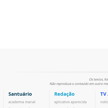
Os textos, fo
Não reproduza o conteúdo em outro meio
Santuário
Redação
TV
academia marial
aplicativo aparecida
notí