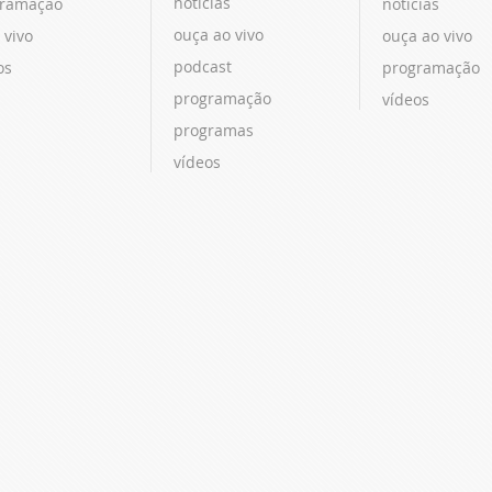
notícias
ramação
notícias
ouça ao vivo
 vivo
ouça ao vivo
podcast
os
programação
programação
vídeos
programas
vídeos