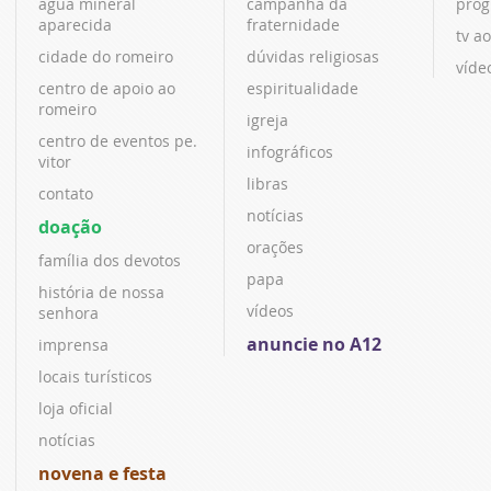
água mineral
campanha da
prog
aparecida
fraternidade
tv ao
cidade do romeiro
dúvidas religiosas
víde
centro de apoio ao
espiritualidade
romeiro
igreja
centro de eventos pe.
infográficos
vitor
libras
contato
notícias
doação
orações
família dos devotos
papa
história de nossa
vídeos
senhora
anuncie no A12
imprensa
locais turísticos
loja oficial
notícias
novena e festa