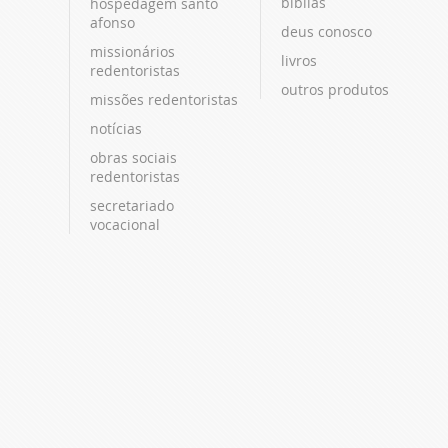
bíblias
hospedagem santo
afonso
deus conosco
missionários
livros
redentoristas
outros produtos
missões redentoristas
notícias
obras sociais
redentoristas
secretariado
vocacional