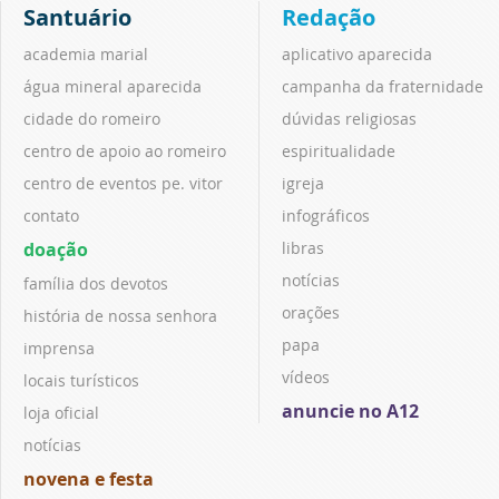
Santuário
Redação
academia marial
aplicativo aparecida
água mineral aparecida
campanha da fraternidade
cidade do romeiro
dúvidas religiosas
centro de apoio ao romeiro
espiritualidade
centro de eventos pe. vitor
igreja
contato
infográficos
doação
libras
notícias
família dos devotos
orações
história de nossa senhora
papa
imprensa
vídeos
locais turísticos
anuncie no A12
loja oficial
notícias
novena e festa