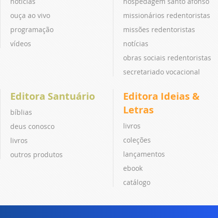
notícias
hospedagem santo afonso
ouça ao vivo
missionários redentoristas
programação
missões redentoristas
vídeos
notícias
obras sociais redentoristas
secretariado vocacional
Editora Santuário
Editora Ideias &
Letras
bíblias
livros
deus conosco
coleções
livros
lançamentos
outros produtos
ebook
catálogo