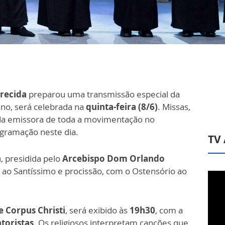
recida
preparou uma transmissão especial da
ano, será celebrada na
quinta-feira (8/6)
. Missas,
 da emissora de toda a movimentação no
gramação neste dia.
TV
a
, presidida pelo
Arcebispo Dom Orlando
o ao Santíssimo e procissão, com o Ostensório ao
e Corpus Christi
, será exibido às
19h30
, com a
toristas
. Os religiosos interpretam canções que