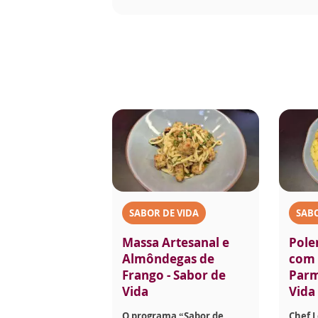
SABOR DE VIDA
SABO
Massa Artesanal e
Pole
Almôndegas de
com 
Frango - Sabor de
Parm
Vida
Vida
O programa “Sabor de
Chef 