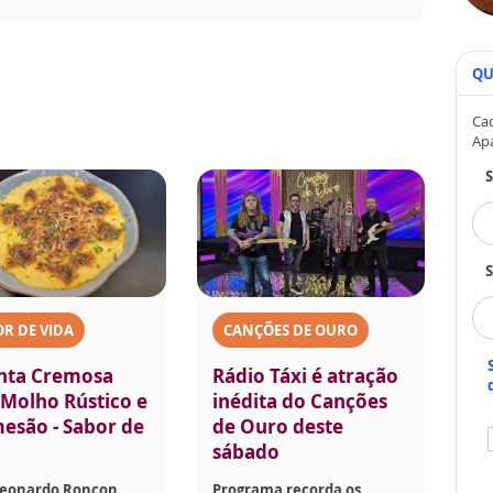
QU
Cad
Ap
S
R DE VIDA
CANÇÕES DE OURO
nta Cremosa
Rádio Táxi é atração
Molho Rústico e
inédita do Canções
esão - Sabor de
de Ouro deste
sábado
Leonardo Roncon
Programa recorda os