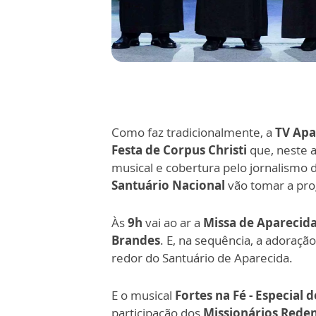
Como faz tradicionalmente, a
TV Apa
Festa de Corpus Christi
que, neste 
musical e cobertura pelo jornalismo
Santuário Nacional
vão tomar a pro
Às
9h
vai ao ar a
Missa de Aparecid
Brandes
. E, na sequência, a adoraçã
redor do Santuário de Aparecida.
E o musical
Fortes na Fé - Especial d
participação dos
Missionários Reden