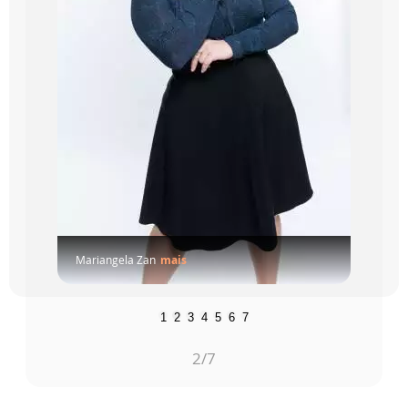
Mariangela Zan
mais
1
2
3
4
5
6
7
2
/7