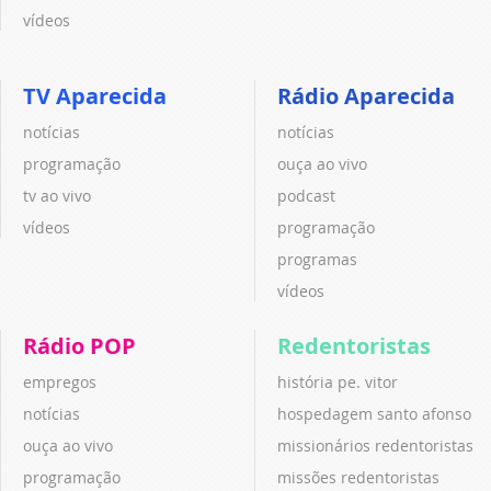
vídeos
TV Aparecida
Rádio Aparecida
notícias
notícias
programação
ouça ao vivo
tv ao vivo
podcast
vídeos
programação
programas
vídeos
Rádio POP
Redentoristas
empregos
história pe. vitor
notícias
hospedagem santo afonso
ouça ao vivo
missionários redentoristas
programação
missões redentoristas