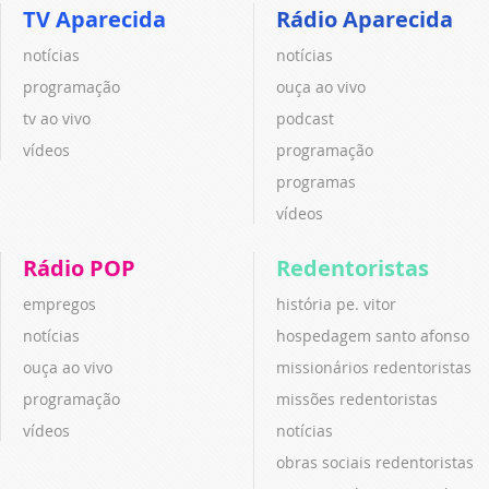
TV Aparecida
Rádio Aparecida
notícias
notícias
programação
ouça ao vivo
tv ao vivo
podcast
vídeos
programação
programas
vídeos
Rádio POP
Redentoristas
empregos
história pe. vitor
notícias
hospedagem santo afonso
ouça ao vivo
missionários redentoristas
programação
missões redentoristas
vídeos
notícias
obras sociais redentoristas